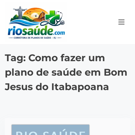
S
k
i
p
t
o
c
Tag:
Como fazer um
o
plano de saúde em Bom
n
t
Jesus do Itabapoana
e
n
t