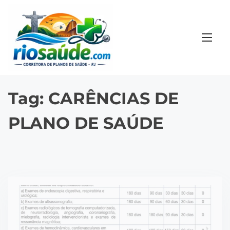
S
k
i
p
t
o
c
Tag:
CARÊNCIAS DE
o
PLANO DE SAÚDE
n
t
e
n
t