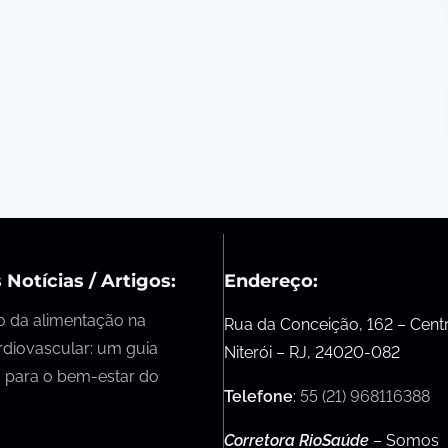
 Notícias / Artigos:
Endereço:
o da alimentação na
Rua da Conceição, 162 – Cent
rdiovascular: um guia
Niterói – RJ, 24020-082
 para o bem-estar do
Telefone
:
55 (21) 968116388
Corretora RioSaúde
– Somos