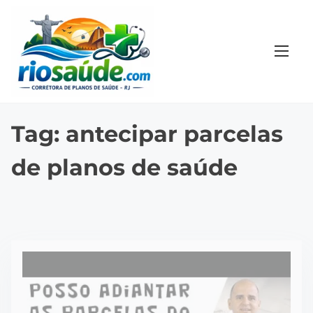
S
k
i
p
t
o
c
Tag:
antecipar parcelas
o
de planos de saúde
n
t
e
n
t