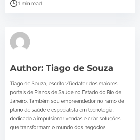
P
1 min read
o
s
t
r
e
a
d
Author: Tiago de Souza
t
i
Tiago de Souza, escritor/Redator dos maiores
m
portais de Planos de Saúde no Estado do Rio de
e
Janeiro. Também sou empreendedor no ramo de
plano de saúde e especialista em tecnologia,
dedicado a impulsionar vendas e criar soluções
que transformam o mundo dos negócios.