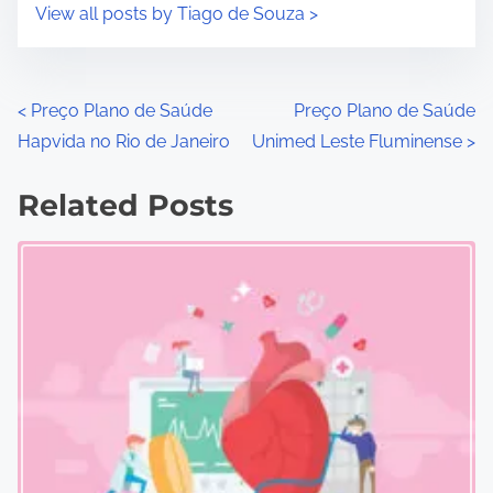
View all posts by Tiago de Souza >
P
<
Preço Plano de Saúde
Preço Plano de Saúde
Hapvida no Rio de Janeiro
Unimed Leste Fluminense
>
o
s
Related Posts
t
s
n
a
v
i