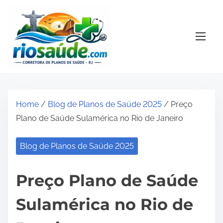
S
k
i
p
t
o
c
o
Home
/
Blog de Planos de Saúde 2025
/ Preço
n
Plano de Saúde Sulamérica no Rio de Janeiro
t
e
Blog de Planos de Saúde 2025
n
t
Preço Plano de Saúde
Sulamérica no Rio de