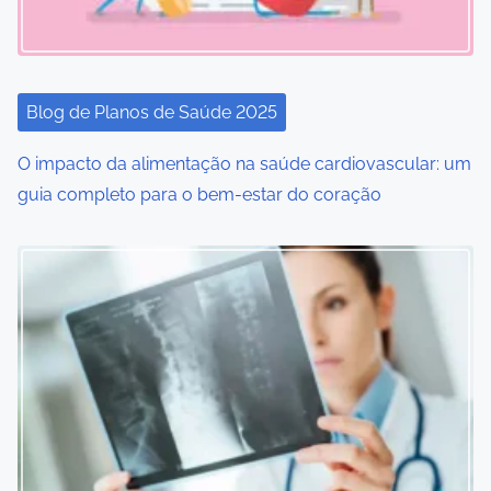
g
a
t
Blog de Planos de Saúde 2025
i
O impacto da alimentação na saúde cardiovascular: um
o
guia completo para o bem-estar do coração
n