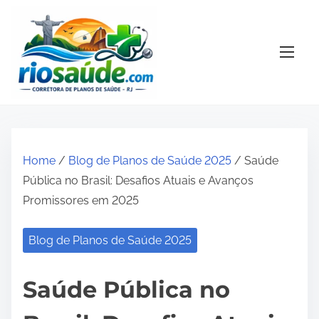
S
k
i
p
t
o
c
o
Home
/
Blog de Planos de Saúde 2025
/ Saúde
n
Pública no Brasil: Desafios Atuais e Avanços
t
Promissores em 2025
e
n
Blog de Planos de Saúde 2025
t
Saúde Pública no