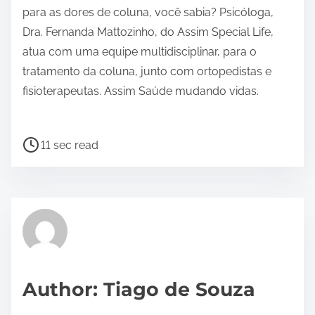
para as dores de coluna, você sabia? Psicóloga,
Dra. Fernanda Mattozinho, do Assim Special Life,
atua com uma equipe multidisciplinar, para o
tratamento da coluna, junto com ortopedistas e
fisioterapeutas. Assim Saúde mudando vidas.⠀
⠀
P
11 sec read
o
s
t
r
e
a
d
Author: Tiago de Souza
t