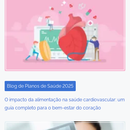
s
n
a
v
i
g
a
t
Blog de Planos de Saúde 2025
i
O impacto da alimentação na saúde cardiovascular: um
o
guia completo para o bem-estar do coração
n