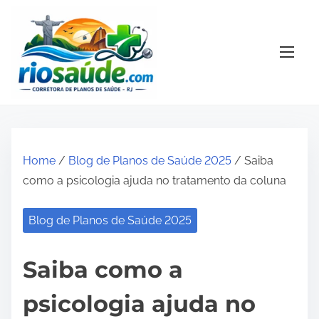
S
k
i
p
t
o
c
o
Home
/
Blog de Planos de Saúde 2025
/ Saiba
n
como a psicologia ajuda no tratamento da coluna
t
e
Blog de Planos de Saúde 2025
n
t
Saiba como a
psicologia ajuda no