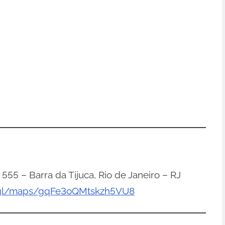
 555 – Barra da Tijuca, Rio de Janeiro – RJ
o.gl/maps/gqFe3oQMtskzh5VU8