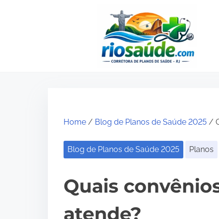
S
k
i
p
t
o
c
o
Home
/
Blog de Planos de Saúde 2025
/ Q
n
t
Blog de Planos de Saúde 2025
Planos
e
n
Quais convênios
t
atende?