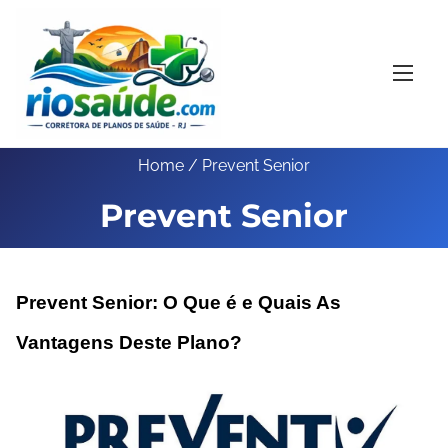
S
k
i
p
t
o
Home
/ Prevent Senior
c
Prevent Senior
o
n
t
e
Prevent Senior: O Que é e Quais As
n
Vantagens Deste Plano?
t