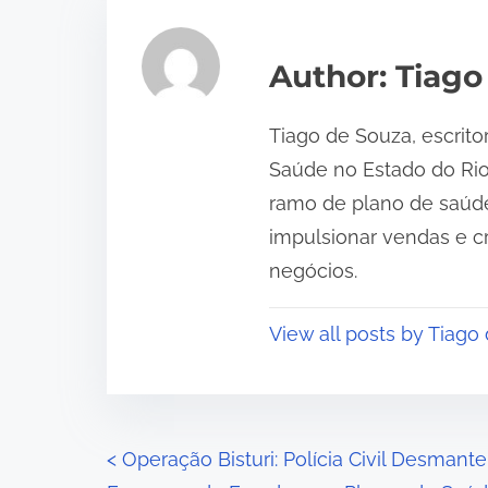
e
a
Author: Tiago
d
t
Tiago de Souza, escrito
i
Saúde no Estado do Ri
m
ramo de plano de saúde
e
impulsionar vendas e c
negócios.
View all posts by Tiago
P
<
Operação Bisturi: Polícia Civil Desmante