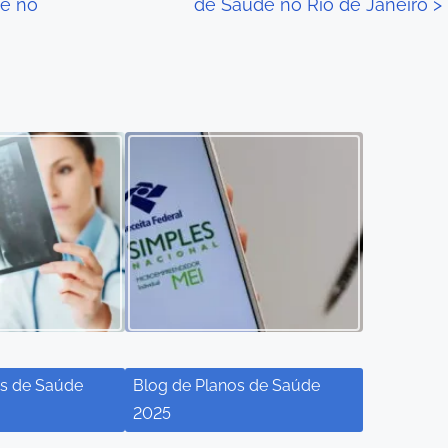
e no
de Saúde no Rio de Janeiro
>
os de Saúde
Blog de Planos de Saúde
2025