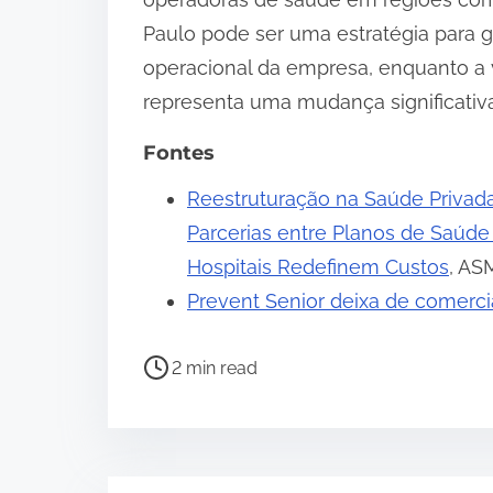
Paulo pode ser uma estratégia para ga
operacional da empresa, enquanto a 
representa uma mudança significativa
Fontes
Reestruturação na Saúde Privad
Parcerias entre Planos de Saúde
Hospitais Redefinem Custos
, AS
Prevent Senior deixa de comerci
P
2 min read
o
s
t
r