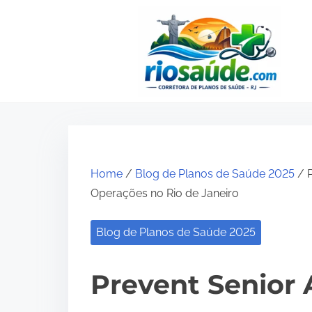
S
k
i
p
t
o
c
o
Home
/
Blog de Planos de Saúde 2025
/ P
n
Operações no Rio de Janeiro
t
e
Blog de Planos de Saúde 2025
n
t
Prevent Senior