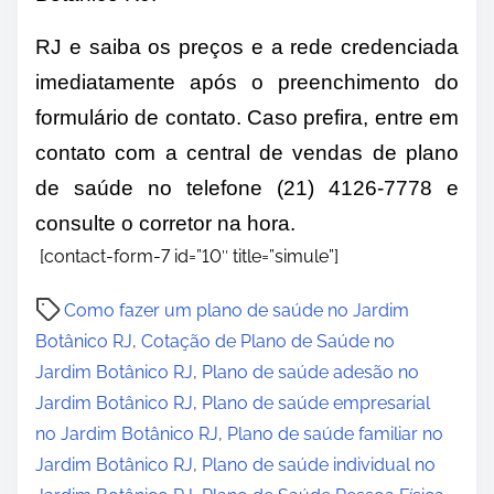
RJ e saiba os preços e a rede credenciada
imediatamente após o preenchimento do
formulário de contato. Caso prefira, entre em
contato com a central de vendas de plano
de saúde no telefone (21) 4126-7778 e
consulte o corretor na hora.
[contact-form-7 id=”10″ title=”simule”]
P
Como fazer um plano de saúde no Jardim
o
Botânico RJ
,
Cotação de Plano de Saúde no
s
Jardim Botânico RJ
,
Plano de saúde adesão no
t
Jardim Botânico RJ
,
Plano de saúde empresarial
r
no Jardim Botânico RJ
,
Plano de saúde familiar no
e
Jardim Botânico RJ
,
Plano de saúde individual no
a