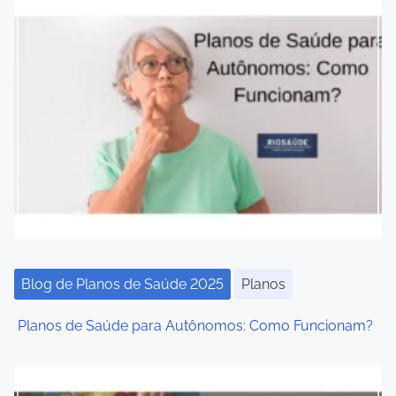
s
n
a
v
i
g
a
t
Blog de Planos de Saúde 2025
Planos
i
Planos de Saúde para Autônomos: Como Funcionam?
o
n