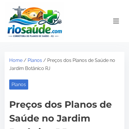
S
k
i
p
t
o
c
o
Home
/
Planos
/ Preços dos Planos de Saúde no
n
Jardim Botânico RJ
t
e
Planos
n
t
Preços dos Planos de
Saúde no Jardim