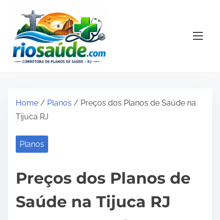
S
k
i
p
t
o
c
o
Home
/
Planos
/ Preços dos Planos de Saúde na
n
Tijuca RJ
t
e
Planos
n
t
Preços dos Planos de
Saúde na Tijuca RJ