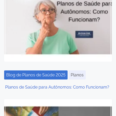
n
a
v
i
g
a
t
i
Blog de Planos de Saúde 2025
Planos
o
Planos de Saúde para Autônomos: Como Funcionam?
n