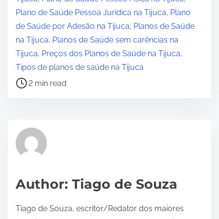
e
Plano de Saúde Pessoa Jurídica na Tijuca
,
Plano
a
de Saúde por Adesão na Tijuca
,
Planos de Saúde
d
na Tijuca
,
Planos de Saúde sem carências na
t
Tijuca
,
Preços dos Planos de Saúde na Tijuca
,
i
Tipos de planos de saúde na Tijuca
m
2 min read
e
Author: Tiago de Souza
Tiago de Souza, escritor/Redator dos maiores