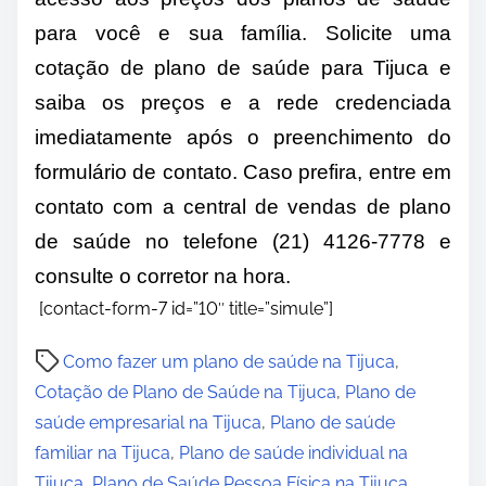
para você e sua família. Solicite uma
cotação de plano de saúde para Tijuca e
saiba os preços e a rede credenciada
imediatamente após o preenchimento do
formulário de contato. Caso prefira, entre em
contato com a central de vendas de plano
de saúde no telefone (21) 4126-7778 e
consulte o corretor na hora.
[contact-form-7 id=”10″ title=”simule”]
P
Como fazer um plano de saúde na Tijuca
,
o
Cotação de Plano de Saúde na Tijuca
,
Plano de
s
saúde empresarial na Tijuca
,
Plano de saúde
t
familiar na Tijuca
,
Plano de saúde individual na
r
Tijuca
,
Plano de Saúde Pessoa Física na Tijuca
,