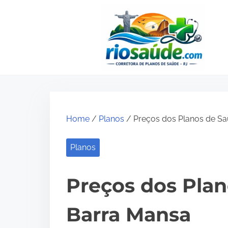
S
k
i
p
t
o
c
o
Home
/
Planos
/ Preços dos Planos de S
n
Planos
t
e
Preços dos Pla
n
t
Barra Mansa