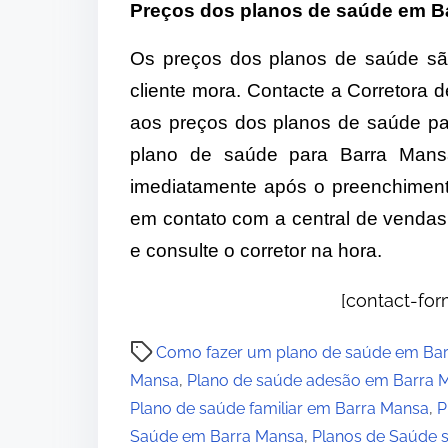
Preços dos planos de saúde em B
Os preços dos planos de saúde sã
cliente mora. Contacte a Corretor
aos preços dos planos de saúde par
plano de saúde para Barra Mans
imediatamente após o preenchimento
em contato com a central de vendas
e consulte o corretor na hora.
[contact-form
P
Como fazer um plano de saúde em Ba
o
Mansa
,
Plano de saúde adesão em Barra 
s
Plano de saúde familiar em Barra Mansa
,
P
t
Saúde em Barra Mansa
,
Planos de Saúde 