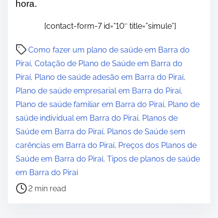
hora.
[contact-form-7 id=”10″ title=”simule”]
P
Como fazer um plano de saúde em Barra do
o
Piraí
,
Cotação de Plano de Saúde em Barra do
s
Piraí
,
Plano de saúde adesão em Barra do Piraí
,
t
Plano de saúde empresarial em Barra do Piraí
,
r
Plano de saúde familiar em Barra do Piraí
,
Plano de
e
saúde individual em Barra do Piraí
,
Planos de
a
Saúde em Barra do Piraí
,
Planos de Saúde sem
d
carências em Barra do Piraí
,
Preços dos Planos de
t
Saúde em Barra do Piraí
,
Tipos de planos de saúde
i
em Barra do Piraí
m
2 min read
e