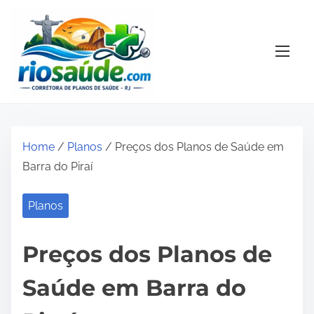
S
k
i
p
t
o
c
o
Home
/
Planos
/ Preços dos Planos de Saúde em
n
Barra do Piraí
t
e
Planos
n
t
Preços dos Planos de
Saúde em Barra do