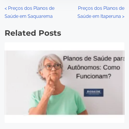
P
<
Preços dos Planos de
Preços dos Planos de
Saúde em Saquarema
Saúde em Itaperuna
>
o
s
Related Posts
t
s
n
a
v
i
g
a