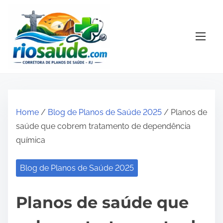
S
k
i
p
t
o
c
o
Home
/
Blog de Planos de Saúde 2025
/ Planos de
n
saúde que cobrem tratamento de dependência
t
química
e
n
Blog de Planos de Saúde 2025
t
Planos de saúde que