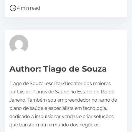
P
4 min read
o
s
t
r
e
a
d
Author: Tiago de Souza
t
i
Tiago de Souza, escritor/Redator dos maiores
m
portais de Planos de Saúde no Estado do Rio de
e
Janeiro. Também sou empreendedor no ramo de
plano de saúde e especialista em tecnologia,
dedicado a impulsionar vendas e criar soluções
que transformam o mundo dos negócios.