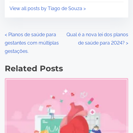
View all posts by Tiago de Souza >
P
<
Planos de saúde para
Qual é a nova lei dos planos
gestantes com múltiplas
de saúde para 2024?
>
o
gestações.
s
Related Posts
t
s
n
a
v
i