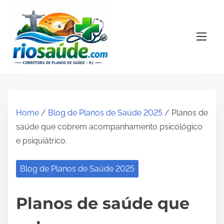
S
k
i
p
t
o
c
o
Home
/
Blog de Planos de Saúde 2025
/ Planos de
n
saúde que cobrem acompanhamento psicológico
t
e psiquiátrico.
e
n
Blog de Planos de Saúde 2025
t
Planos de saúde que