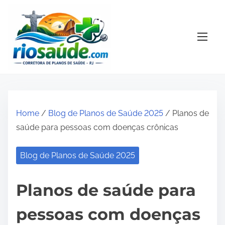
S
k
i
p
t
o
c
o
Home
/
Blog de Planos de Saúde 2025
/ Planos de
n
saúde para pessoas com doenças crônicas
t
e
Blog de Planos de Saúde 2025
n
t
Planos de saúde para
pessoas com doenças