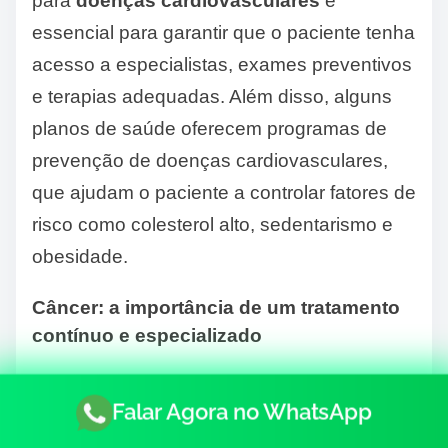
para
doenças cardiovasculares
é
essencial para garantir que o paciente tenha
acesso a especialistas, exames preventivos
e terapias adequadas. Além disso, alguns
planos de saúde oferecem programas de
prevenção de doenças cardiovasculares,
que ajudam o paciente a controlar fatores de
risco como colesterol alto, sedentarismo e
obesidade.
Câncer: a importância de um tratamento
contínuo e especializado
O
câncer
é outra das quatro DCNT que
Falar Agora no WhatsApp
mais afeta a população. Existem diferentes