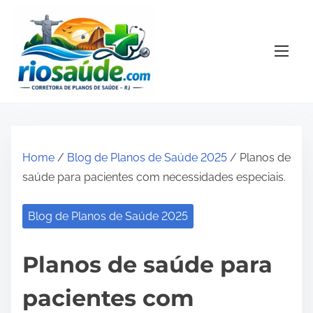
S
k
i
p
t
o
c
o
Home
/
Blog de Planos de Saúde 2025
/ Planos de
n
saúde para pacientes com necessidades especiais.
t
e
Blog de Planos de Saúde 2025
n
t
Planos de saúde para
pacientes com