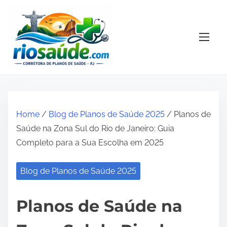
S
k
i
p
t
o
c
o
Home
/
Blog de Planos de Saúde 2025
/ Planos de
n
Saúde na Zona Sul do Rio de Janeiro: Guia
t
Completo para a Sua Escolha em 2025
e
n
Blog de Planos de Saúde 2025
t
Planos de Saúde na