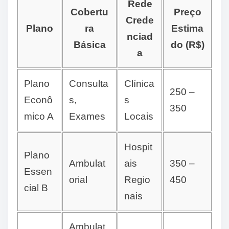
Rede
Cobertu
Preço
Crede
Plano
ra
Estima
nciad
Básica
do (R$)
a
Plano
Consulta
Clínica
250 –
Econô
s,
s
350
mico A
Exames
Locais
Hospit
Plano
Ambulat
ais
350 –
Essen
orial
Regio
450
cial B
nais
Ambulat