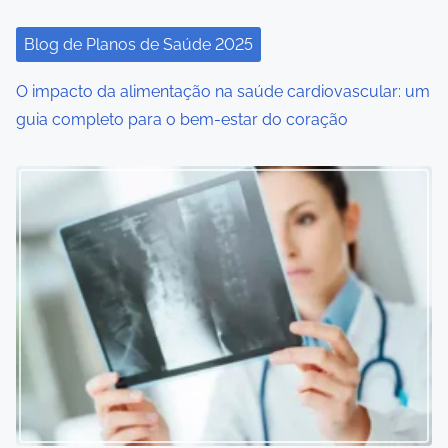
i
Blog de Planos de Saúde 2025
o
O impacto da alimentação na saúde cardiovascular: um
n
guia completo para o bem-estar do coração