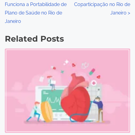
Funciona a Portabilidade de
Coparticipação no Rio de
o
Plano de Saúde no Rio de
Janeiro
>
s
Janeiro
t
Related Posts
s
n
a
v
i
g
a
t