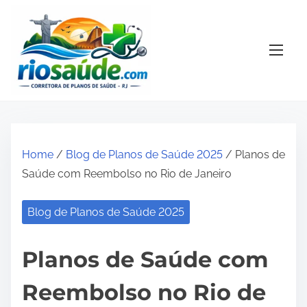
S
k
i
p
t
o
c
o
Home
/
Blog de Planos de Saúde 2025
/ Planos de
n
Saúde com Reembolso no Rio de Janeiro
t
e
Blog de Planos de Saúde 2025
n
t
Planos de Saúde com
Reembolso no Rio de