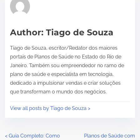
r
e
a
d
Author: Tiago de Souza
t
i
Tiago de Souza, escritor/Redator dos maiores
m
portais de Planos de Saúde no Estado do Rio de
e
Janeiro. Também sou empreendedor no ramo de
plano de saúde e especialista em tecnologia,
dedicado a impulsionar vendas e criar soluções
que transformam o mundo dos negócios.
View all posts by Tiago de Souza >
P
<
Guia Completo: Como
Planos de Saúde com