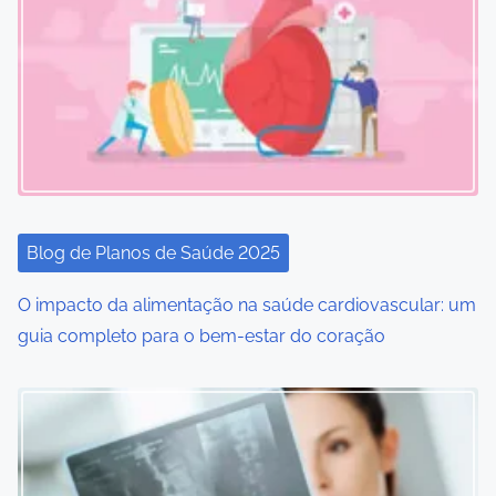
i
g
a
t
i
o
Blog de Planos de Saúde 2025
n
O impacto da alimentação na saúde cardiovascular: um
guia completo para o bem-estar do coração