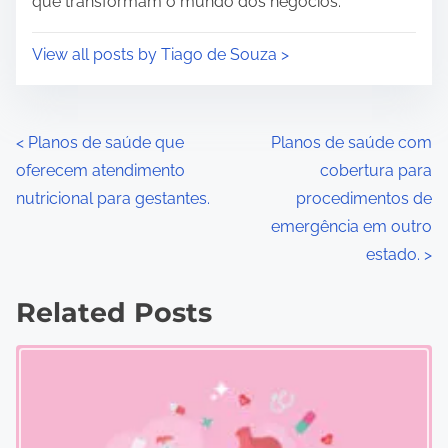
que transformam o mundo dos negócios.
View all posts by Tiago de Souza >
P
<
Planos de saúde que
Planos de saúde com
oferecem atendimento
cobertura para
o
nutricional para gestantes.
procedimentos de
s
emergência em outro
estado.
>
t
s
Related Posts
n
a
v