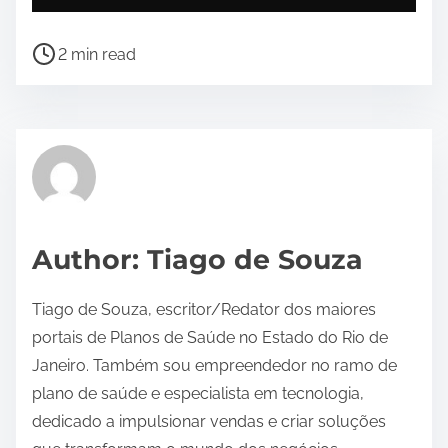
P
2 min read
o
s
t
r
e
a
d
Author: Tiago de Souza
t
i
Tiago de Souza, escritor/Redator dos maiores
m
portais de Planos de Saúde no Estado do Rio de
e
Janeiro. Também sou empreendedor no ramo de
plano de saúde e especialista em tecnologia,
dedicado a impulsionar vendas e criar soluções