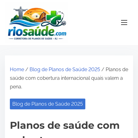
S
k
i
p
t
o
c
o
Home
/
Blog de Planos de Saúde 2025
/ Planos de
n
saúde com cobertura internacional quais valem a
t
pena.
e
n
Blog de Planos de Saúde 2025
t
Planos de saúde com