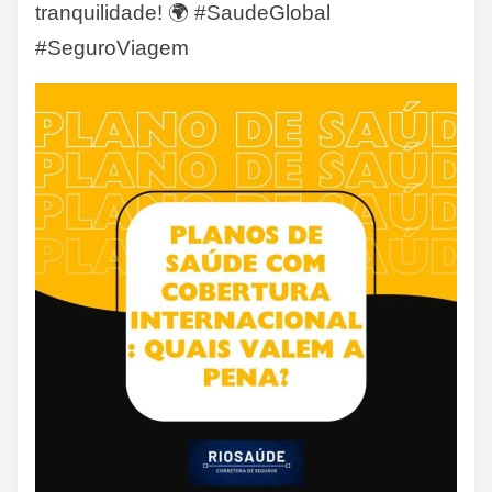
tranquilidade! 🌍 #SaudeGlobal
#SeguroViagem