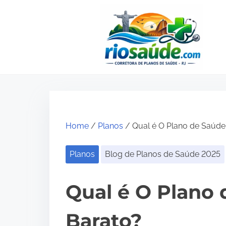
S
k
i
p
t
o
c
o
Home
/
Planos
/ Qual é O Plano de Saúde
n
t
Planos
Blog de Planos de Saúde 2025
e
n
Qual é O Plano
t
Barato?