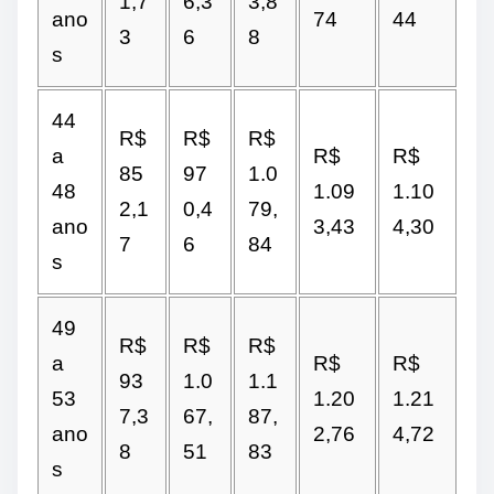
1,7
6,3
3,8
ano
74
44
3
6
8
s
44
R$
R$
R$
a
R$
R$
85
97
1.0
48
1.09
1.10
2,1
0,4
79,
ano
3,43
4,30
7
6
84
s
49
R$
R$
R$
a
R$
R$
93
1.0
1.1
53
1.20
1.21
7,3
67,
87,
ano
2,76
4,72
8
51
83
s