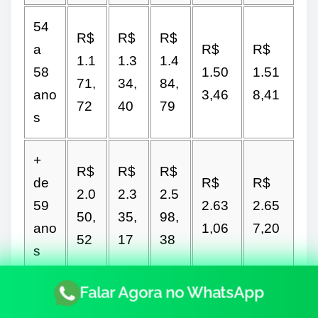
54
R$
R$
R$
a
R$
R$
1.1
1.3
1.4
58
1.50
1.51
71,
34,
84,
ano
3,46
8,41
72
40
79
s
+
R$
R$
R$
de
R$
R$
2.0
2.3
2.5
59
2.63
2.65
50,
35,
98,
ano
1,06
7,20
52
17
38
s
Falar Agora no WhatsApp