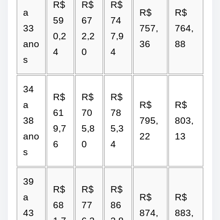
R$
R$
R$
a
R$
R$
59
67
74
33
757,
764,
0,2
2,2
7,9
ano
36
88
4
0
4
s
34
R$
R$
R$
a
R$
R$
61
70
78
38
795,
803,
9,7
5,8
5,3
ano
22
13
6
0
4
s
39
R$
R$
R$
a
R$
R$
68
77
86
43
874,
883,