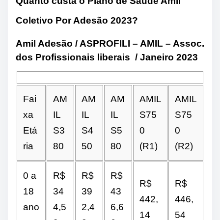
Quanto custa o Plano de Saúde Amil
Coletivo Por Adesão 2023?
Amil Adesão / ASPROFILI – AMIL – Assoc.
dos Profissionais liberais / Janeiro 2023
Fai
AM
AM
AM
AMIL
AMIL
xa
IL
IL
IL
S75
S75
Etá
S3
S4
S5
0
0
ria
80
50
80
(R1)
(R2)
0 a
R$
R$
R$
R$
R$
18
34
39
43
442,
446,
ano
4,5
2,4
6,6
14
54