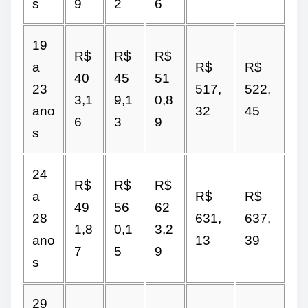
s
9
2
6
19
R$
R$
R$
a
R$
R$
40
45
51
23
517,
522,
3,1
9,1
0,8
ano
32
45
6
3
9
s
24
R$
R$
R$
a
R$
R$
49
56
62
28
631,
637,
1,8
0,1
3,2
ano
13
39
7
5
9
s
29