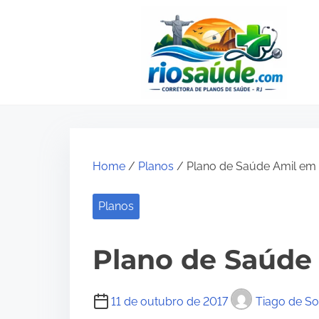
S
k
i
p
t
o
c
o
Home
/
Planos
/ Plano de Saúde Amil em
n
Planos
t
e
Plano de Saúde
n
t
11 de outubro de 2017
Tiago de S