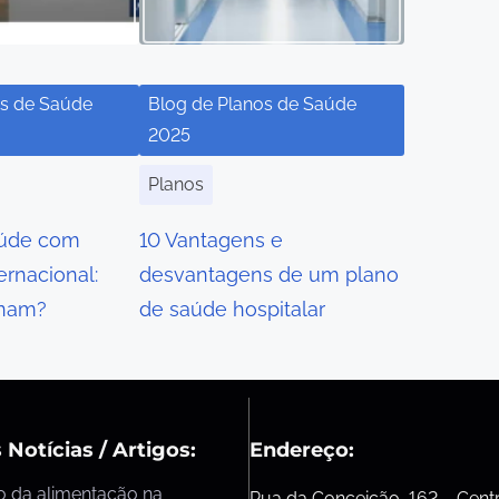
os de Saúde
Blog de Planos de Saúde
2025
Planos
aúde com
10 Vantagens e
ernacional:
desvantagens de um plano
onam?
de saúde hospitalar
 Notícias / Artigos:
Endereço:
o da alimentação na
Rua da Conceição, 162 – Cent