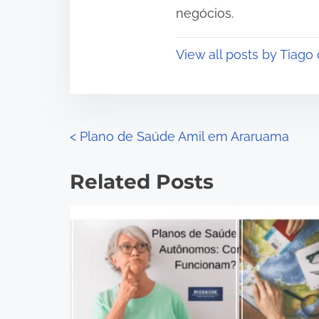
negócios.
View all posts by Tiago
P
<
Plano de Saúde Amil em Araruama
o
Related Posts
s
t
s
n