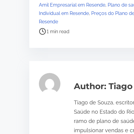
o
Amil Empresarial em Resende
,
Plano de sa
s
Individual em Resende
,
Preços do Plano d
t
Resende
r
1 min read
e
a
d
t
i
m
Author: Tiago
e
Tiago de Souza, escrito
Saúde no Estado do Ri
ramo de plano de saúde
impulsionar vendas e c