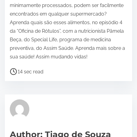
minimamente processados, podem ser facilmente
encontrados em qualquer supermercado?
Aprenda quais são esses alimentos, no episódio 4
da “Oficina de Rótulos”, com a nutricionista Pâmela
Beça, do Special Life, programa de medicina
preventiva, do Assim Saúde. Aprenda mais sobre a
sua saúde! Assim mudando vidas!
P
14 sec read
o
s
t
r
e
a
d
Author: Tiago de Souza