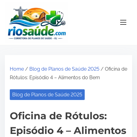
S
k
i
p
t
o
c
o
Home
/
Blog de Planos de Saúde 2025
/ Oficina de
n
Rótulos: Episódio 4 – Alimentos do Bem
t
e
Blog de Planos de Saúde 2025
n
t
Oficina de Rótulos:
Episódio 4 – Alimentos