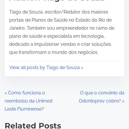
t
i
Tiago de Souza, escritor/Redator dos maiores
m
portais de Planos de Saúde no Estado do Rio de
e
Janeiro. Também sou empreendedor no ramo de
plano de saúde e especialista em tecnologia,
dedicado a impulsionar vendas e criar soluções
que transformam o mundo dos negócios.
View all posts by Tiago de Souza >
P
<
Como funciona o
O que o convênio da
reembolso da Unimed
Odontoprev cobre?
>
o
Leste Fluminense?
s
Related Posts
t