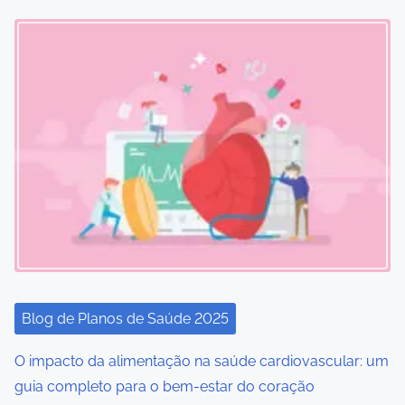
s
n
a
v
i
g
a
t
i
Blog de Planos de Saúde 2025
o
O impacto da alimentação na saúde cardiovascular: um
guia completo para o bem-estar do coração
n