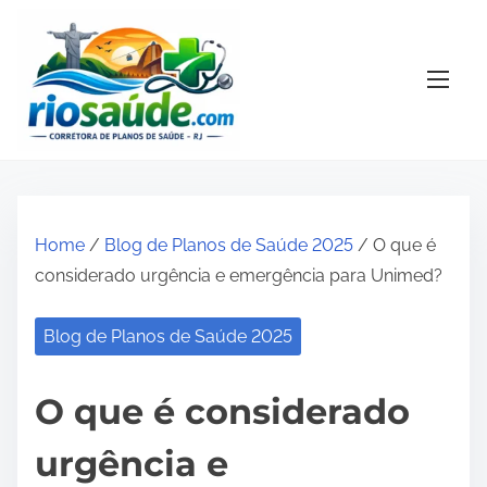
S
k
i
p
t
o
c
o
Home
/
Blog de Planos de Saúde 2025
/ O que é
n
considerado urgência e emergência para Unimed?
t
e
Blog de Planos de Saúde 2025
n
t
O que é considerado
urgência e