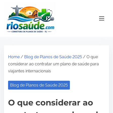
S
k
i
p
t
o
c
o
Home
/
Blog de Planos de Saúde 2025
/ O que
n
considerar ao contratar um plano de saúde para
t
viajantes internacionais
e
n
Blog de Planos de Saúde 2025
t
O que considerar ao