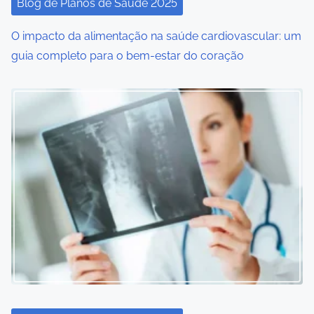
Blog de Planos de Saúde 2025
o
O impacto da alimentação na saúde cardiovascular: um
n
guia completo para o bem-estar do coração