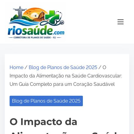
S
k
i
p
t
o
c
o
Home
/
Blog de Planos de Saúde 2025
/ O
n
Impacto da Alimentação na Saúde Cardiovascular:
t
Um Guia Completo para um Coração Saudável
e
n
Blog de Planos de Saúde 2025
t
O Impacto da