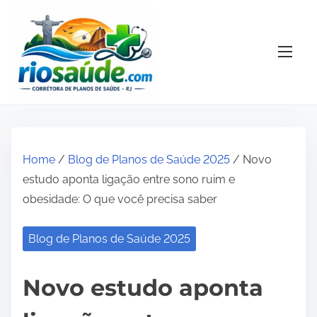
S
k
i
p
t
o
c
o
Home
/
Blog de Planos de Saúde 2025
/ Novo
n
estudo aponta ligação entre sono ruim e
t
obesidade: O que você precisa saber
e
n
Blog de Planos de Saúde 2025
t
Novo estudo aponta