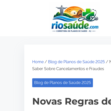
S
k
i
p
t
o
c
o
Home
/
Blog de Planos de Saúde 2025
/ N
n
Saber Sobre Cancelamentos e Fraudes
t
e
Blog de Planos de Saúde 2025
n
t
Novas Regras d