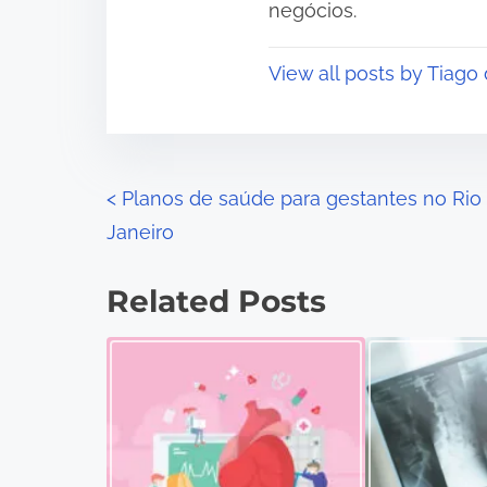
negócios.
View all posts by Tiago
P
<
Planos de saúde para gestantes no Rio
Janeiro
o
s
Related Posts
t
s
n
a