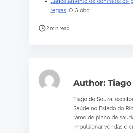
Cancelamento de contratos de p
regras
, O Globo.
P
2 min read
o
s
t
r
e
a
Author: Tiago
d
t
Tiago de Souza, escrito
i
Saúde no Estado do Ri
m
ramo de plano de saúde
e
impulsionar vendas e c