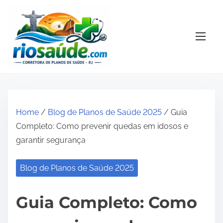
S
k
i
p
t
o
c
o
Home
/
Blog de Planos de Saúde 2025
/ Guia
n
Completo: Como prevenir quedas em idosos e
t
garantir segurança
e
n
Blog de Planos de Saúde 2025
t
Guia Completo: Como