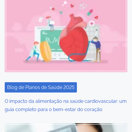
s
n
a
v
i
g
a
Blog de Planos de Saúde 2025
t
O impacto da alimentação na saúde cardiovascular: um
i
guia completo para o bem-estar do coração
o
n