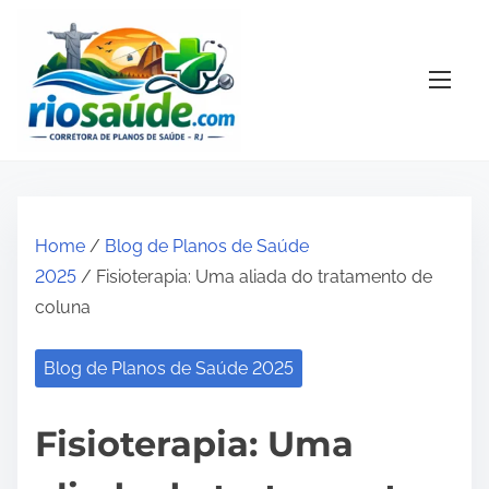
S
k
i
p
t
o
c
o
Home
/
Blog de Planos de Saúde
n
2025
/ Fisioterapia: Uma aliada do tratamento de
t
coluna
e
n
Blog de Planos de Saúde 2025
t
Fisioterapia: Uma