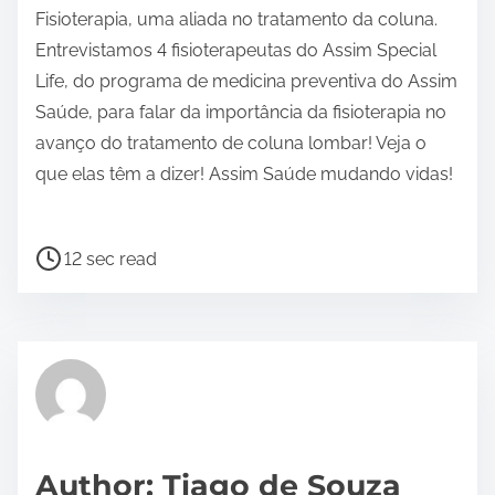
Fisioterapia, uma aliada no tratamento da coluna.
Entrevistamos 4 fisioterapeutas do Assim Special
Life, do programa de medicina preventiva do Assim
Saúde, para falar da importância da fisioterapia no
avanço do tratamento de coluna lombar! Veja o
que elas têm a dizer! Assim Saúde mudando vidas!
⠀
P
12 sec read
o
s
t
r
e
a
d
Author: Tiago de Souza