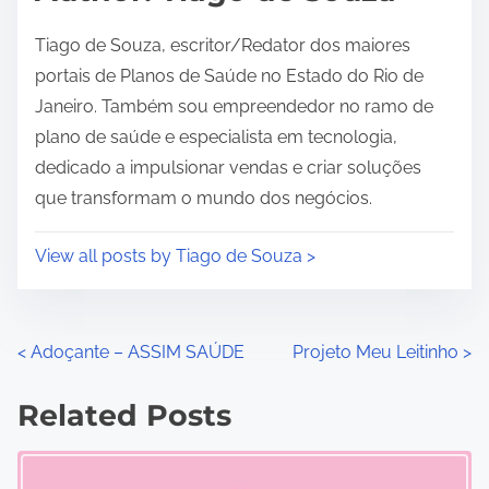
t
i
Tiago de Souza, escritor/Redator dos maiores
m
portais de Planos de Saúde no Estado do Rio de
e
Janeiro. Também sou empreendedor no ramo de
plano de saúde e especialista em tecnologia,
dedicado a impulsionar vendas e criar soluções
que transformam o mundo dos negócios.
View all posts by Tiago de Souza >
P
<
Adoçante – ASSIM SAÚDE
Projeto Meu Leitinho
>
o
Related Posts
s
t