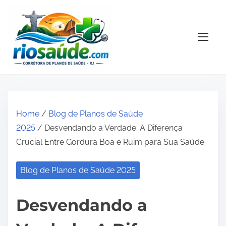
S
k
i
p
t
o
c
o
Home
/
Blog de Planos de Saúde
n
2025
/ Desvendando a Verdade: A Diferença
t
Crucial Entre Gordura Boa e Ruim para Sua Saúde
e
n
Blog de Planos de Saúde 2025
t
Desvendando a