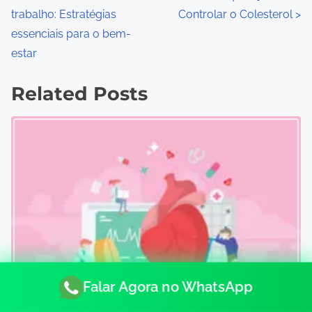
o
trabalho: Estratégias
Controlar o Colesterol
>
s
essenciais para o bem-
estar
t
s
Related Posts
n
a
v
i
g
a
t
Falar Agora no WhatsApp