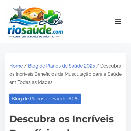
S
k
i
p
t
o
c
o
Home
/
Blog de Planos de Saúde 2025
/ Descubra
n
os Incríveis Benefícios da Musculação para a Saúde
t
em Todas as Idades
e
n
Blog de Planos de Saúde 2025
t
Descubra os Incríveis