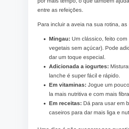
por mais tempo, o que também ajuda
entre as refeições.
Para incluir a aveia na sua rotina, a
Mingau:
Um clássico, feito com 
vegetais sem açúcar). Pode adic
dar um toque especial.
Adicionada a iogurtes:
Misturar
lanche é super fácil e rápido.
Em vitaminas:
Jogue um pouco d
la mais nutritiva e com mais fibra
Em receitas:
Dá para usar em b
caseiros para dar mais liga e nut