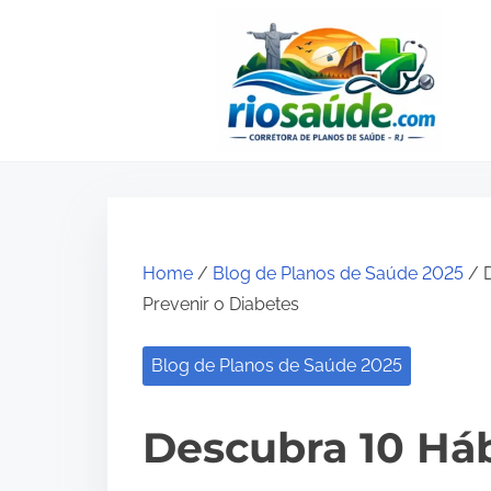
S
k
i
p
t
o
c
o
Home
/
Blog de Planos de Saúde 2025
/ D
n
Prevenir o Diabetes
t
e
Blog de Planos de Saúde 2025
n
t
Descubra 10 Háb