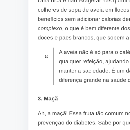
Uma dica é não exagerar nas quantid
colheres de sopa de aveia em flocos 
benefícios sem adicionar calorias d
complexo
, o que é bem diferente do
doces e pães brancos, que sobem a g
A aveia não é só para o caf
qualquer refeição, ajudando
manter a saciedade. É um d
diferença grande na saúde d
3. Maçã
Ah, a maçã! Essa fruta tão comum no
prevenção do diabetes. Sabe por quê