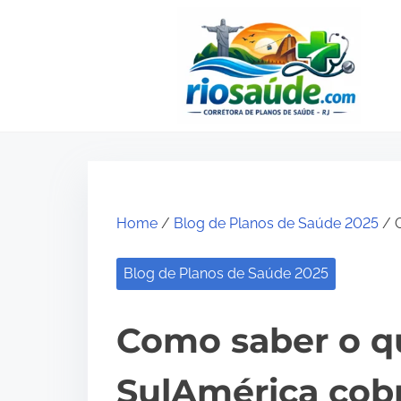
S
k
i
p
t
o
c
o
Home
/
Blog de Planos de Saúde 2025
/ 
n
t
Blog de Planos de Saúde 2025
e
n
Como saber o q
t
SulAmérica cob