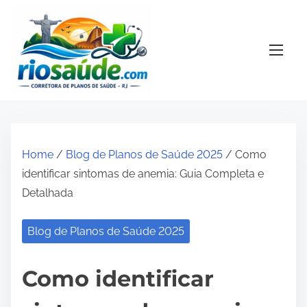
S
k
i
p
t
o
c
o
Home
/
Blog de Planos de Saúde 2025
/ Como
n
identificar sintomas de anemia: Guia Completa e
t
Detalhada
e
n
Blog de Planos de Saúde 2025
t
Como identificar