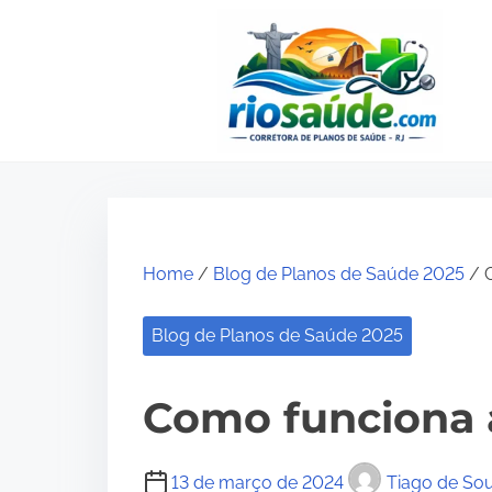
S
k
i
p
t
o
c
o
Home
/
Blog de Planos de Saúde 2025
/ C
n
t
Blog de Planos de Saúde 2025
e
n
Como funciona 
t
13 de março de 2024
Tiago de So