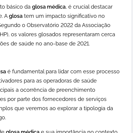
to básico da
glosa médica
, é crucial destacar
e. A
glosa
tem um impacto significativo no
Segundo o Observatório 2022 da Associação
HP), os valores glosados representaram cerca
uições de saúde no ano-base de 2021.
osa
é fundamental para lidar com esse processo
tivadores para as operadoras de saúde
ncipais a ocorrência de preenchimento
s por parte dos fornecedores de serviços
los que veremos ao explorar a tipologia da
go.
 de
glosa médica
e sua importância no contexto