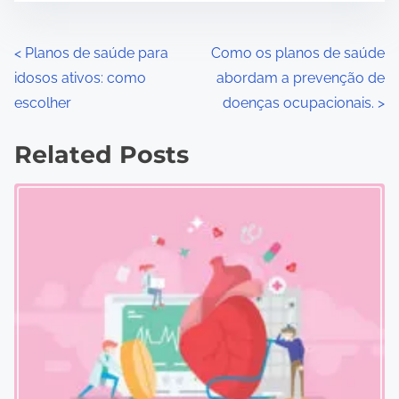
P
<
Planos de saúde para
Como os planos de saúde
idosos ativos: como
abordam a prevenção de
o
escolher
doenças ocupacionais.
>
s
Related Posts
t
s
n
a
v
i
g