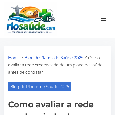
S
k
i
p
t
o
c
o
Home
/
Blog de Planos de Saúde 2025
/ Como
n
avaliar a rede credenciada de um plano de saúde
t
antes de contratar
e
n
Blog de Planos de Saúde 2025
t
Como avaliar a rede