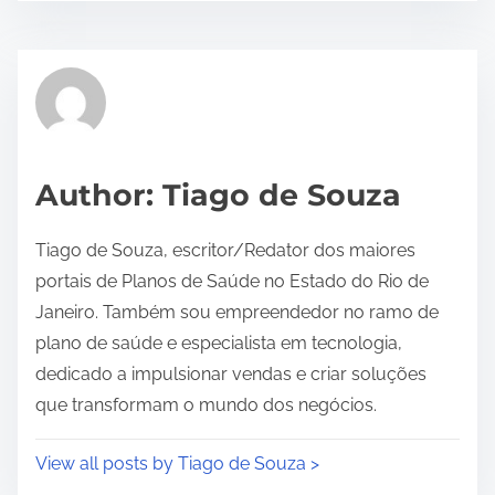
s
t
r
e
a
d
Author: Tiago de Souza
t
i
Tiago de Souza, escritor/Redator dos maiores
m
portais de Planos de Saúde no Estado do Rio de
e
Janeiro. Também sou empreendedor no ramo de
plano de saúde e especialista em tecnologia,
dedicado a impulsionar vendas e criar soluções
que transformam o mundo dos negócios.
View all posts by Tiago de Souza >