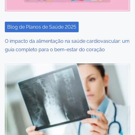
a
t
i
Blog de Planos de Saúde 2025
o
O impacto da alimentação na saúde cardiovascular: um
guia completo para o bem-estar do coração
n