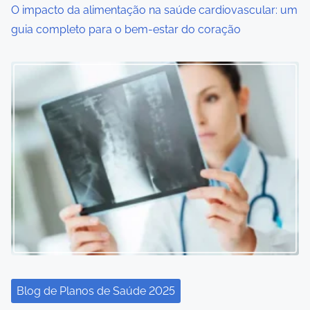
o
O impacto da alimentação na saúde cardiovascular: um
guia completo para o bem-estar do coração
n
Blog de Planos de Saúde 2025