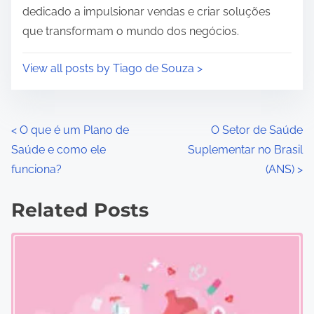
dedicado a impulsionar vendas e criar soluções
que transformam o mundo dos negócios.
View all posts by Tiago de Souza >
P
<
O que é um Plano de
O Setor de Saúde
Saúde e como ele
Suplementar no Brasil
o
funciona?
(ANS)
>
s
Related Posts
t
s
n
a