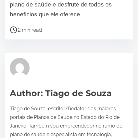
plano de saúde e desfrute de todos os
benefícios que ele oferece.
P
2 min read
o
s
t
r
e
a
d
Author: Tiago de Souza
t
i
Tiago de Souza, escritor/Redator dos maiores
m
portais de Planos de Saúde no Estado do Rio de
e
Janeiro. Também sou empreendedor no ramo de
plano de saúde e especialista em tecnologia,