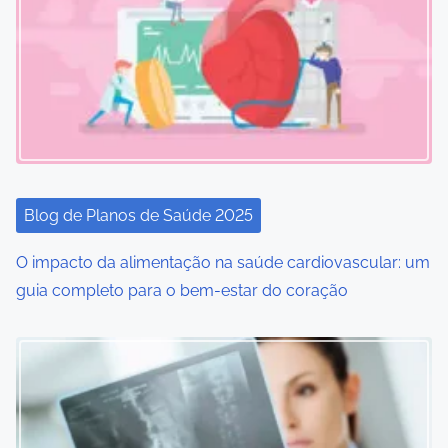
v
i
g
a
t
i
Blog de Planos de Saúde 2025
o
O impacto da alimentação na saúde cardiovascular: um
guia completo para o bem-estar do coração
n