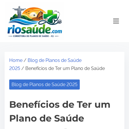
S
k
i
p
t
o
c
o
Home
/
Blog de Planos de Saúde
n
2025
/ Benefícios de Ter um Plano de Saúde
t
e
Blog de Planos de Saúde 2025
n
t
Benefícios de Ter um
Plano de Saúde