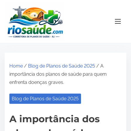
S
k
i
p
t
o
c
o
Home
/
Blog de Planos de Saúde 2025
/ A
n
importância dos planos de saúde para quem
t
enfrenta doenças graves.
e
n
Blog de Planos de Saúde 2025
t
A importância dos