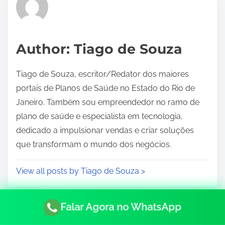
e
a
d
Author: Tiago de Souza
t
i
Tiago de Souza, escritor/Redator dos maiores
m
portais de Planos de Saúde no Estado do Rio de
e
Janeiro. Também sou empreendedor no ramo de
plano de saúde e especialista em tecnologia,
dedicado a impulsionar vendas e criar soluções
que transformam o mundo dos negócios.
View all posts by Tiago de Souza >
Falar Agora no WhatsApp
P
<
Planos de saúde para
Planos de saúde