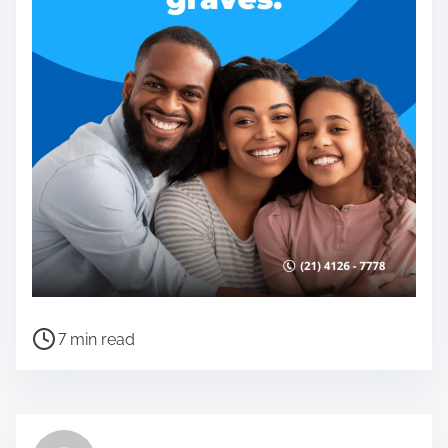
P
7 min read
o
s
t
r