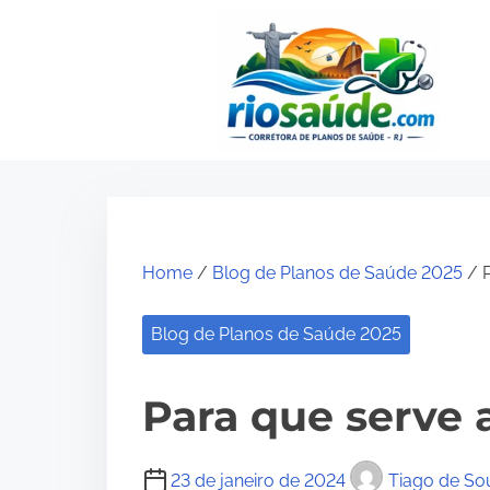
S
k
i
p
t
o
c
o
Home
/
Blog de Planos de Saúde 2025
/ P
n
t
Blog de Planos de Saúde 2025
e
n
Para que serve 
t
23 de janeiro de 2024
Tiago de So