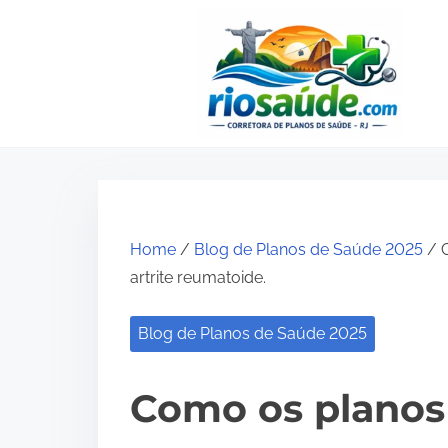
S
k
i
p
t
o
c
o
Home
/
Blog de Planos de Saúde 2025
/ C
n
artrite reumatoide.
t
e
Blog de Planos de Saúde 2025
n
t
Como os planos