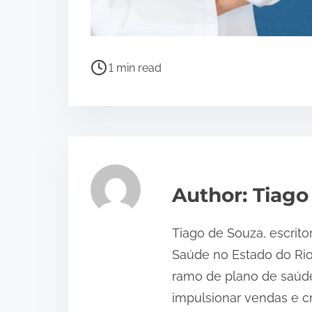
P
1 min read
o
s
t
r
e
a
Author: Tiago
d
t
Tiago de Souza, escrito
i
Saúde no Estado do Ri
m
ramo de plano de saúde
e
impulsionar vendas e c