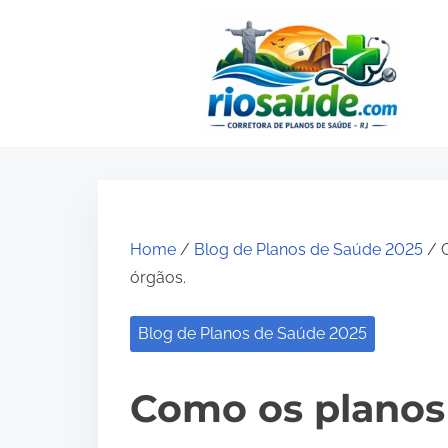
S
k
i
p
t
o
c
o
Home
/
Blog de Planos de Saúde 2025
/ C
n
órgãos.
t
e
Blog de Planos de Saúde 2025
n
t
Como os planos